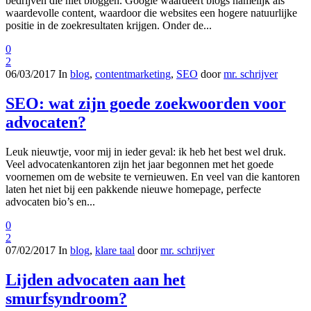
bedrijven die niet bloggen. Google waardeert blogs namelijk als
waardevolle content, waardoor die websites een hogere natuurlijke
positie in de zoekresultaten krijgen. Onder de...
0
2
06/03/2017
In
blog
,
contentmarketing
,
SEO
door
mr. schrijver
SEO: wat zijn goede zoekwoorden voor
advocaten?
Leuk nieuwtje, voor mij in ieder geval: ik heb het best wel druk.
Veel advocatenkantoren zijn het jaar begonnen met het goede
voornemen om de website te vernieuwen. En veel van die kantoren
laten het niet bij een pakkende nieuwe homepage, perfecte
advocaten bio’s en...
0
2
07/02/2017
In
blog
,
klare taal
door
mr. schrijver
Lijden advocaten aan het
smurfsyndroom?