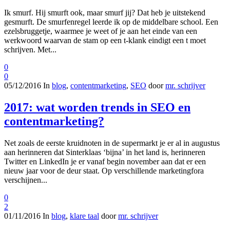
Ik smurf. Hij smurft ook, maar smurf jij? Dat heb je uitstekend
gesmurft. De smurfenregel leerde ik op de middelbare school. Een
ezelsbruggetje, waarmee je weet of je aan het einde van een
werkwoord waarvan de stam op een t-klank eindigt een t moet
schrijven. Met...
0
0
05/12/2016
In
blog
,
contentmarketing
,
SEO
door
mr. schrijver
2017: wat worden trends in SEO en
contentmarketing?
Net zoals de eerste kruidnoten in de supermarkt je er al in augustus
aan herinneren dat Sinterklaas ‘bijna’ in het land is, herinneren
Twitter en LinkedIn je er vanaf begin november aan dat er een
nieuw jaar voor de deur staat. Op verschillende marketingfora
verschijnen...
0
2
01/11/2016
In
blog
,
klare taal
door
mr. schrijver