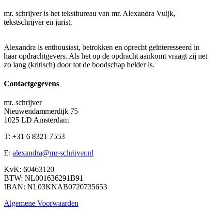
mr. schrijver is het tekstbureau van mr. Alexandra Vuijk,
tekstschrijver en jurist.
Alexandra is enthousiast, betrokken en oprecht geïnteresseerd in
haar opdrachtgevers. Als het op de opdracht aankomt vraagt zij net
zo lang (kritisch) door tot de boodschap helder is.
Contactgegevens
mr. schrijver
Nieuwendammerdijk 75
1025 LD Amsterdam
T: +31 6 8321 7553
E:
alexandra@mr-schrijver.nl
KvK: 60463120
BTW: NL001636291B91
IBAN: NL03KNAB0720735653
Algemene Voorwaarden