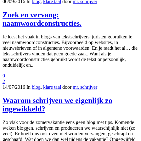
06/09/2016
In
blog
,
klare taal
door
mr. schrijver
Zoek en vervang:
naamwoordconstructies.
Je leest het vaak in blogs van tekstschrijvers: juristen gebruiken te
veel naamwoordconstructies. Bijvoorbeeld op websites, in
nieuwsbrieven of in algemene voorwaarden. En je raadt het al… die
tekstschrijvers vinden dat geen goede zaak. Want als je
naamwoordconstructies gebruikt wordt de tekst onpersoonlijk,
onduidelijk en...
0
2
14/07/2016
In
blog
,
klare taal
door
mr. schrijver
Waarom schrijven we eigenlijk zo
ingewikkeld?
Zo vlak voor de zomervakantie eens geen blog met tips. Komende
weken bloggen, schrijven en produceren we waarschijnlijk niet (zo
veel). Er hoeft dus ook even niet worden vervangen, geschrapt en
geschaafd. Wat doen we dan wel tijdens de vakantie? Ongetwijfeld