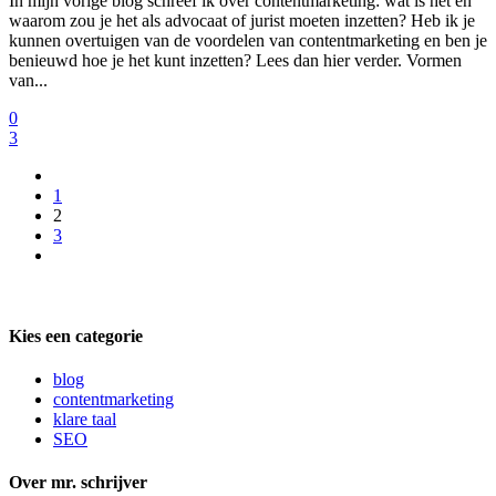
In mijn vorige blog schreef ik over contentmarketing: wat is het en
waarom zou je het als advocaat of jurist moeten inzetten? Heb ik je
kunnen overtuigen van de voordelen van contentmarketing en ben je
benieuwd hoe je het kunt inzetten? Lees dan hier verder. Vormen
van...
0
3
1
2
3
Kies een categorie
blog
contentmarketing
klare taal
SEO
Over mr. schrijver